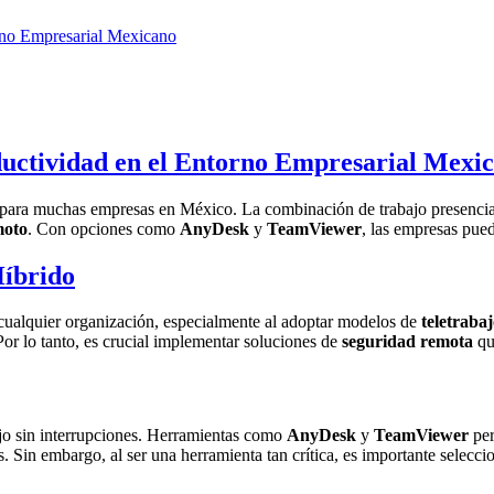
orno Empresarial Mexicano
oductividad en el Entorno Empresarial Mexi
ad para muchas empresas en México. La combinación de trabajo presencia
moto
. Con opciones como
AnyDesk
y
TeamViewer
, las empresas pue
Híbrido
cualquier organización, especialmente al adoptar modelos de
teletraba
Por lo tanto, es crucial implementar soluciones de
seguridad remota
que
bajo sin interrupciones. Herramientas como
AnyDesk
y
TeamViewer
per
s. Sin embargo, al ser una herramienta tan crítica, es importante selecci