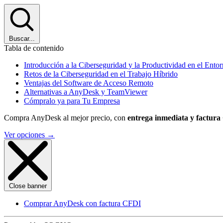
Buscar...
Tabla de contenido
Introducción a la Ciberseguridad y la Productividad en el Ent
Retos de la Ciberseguridad en el Trabajo Híbrido
Ventajas del Software de Acceso Remoto
Alternativas a AnyDesk y TeamViewer
Cómpralo ya para Tu Empresa
Compra AnyDesk al mejor precio, con
entrega inmediata y factur
Ver opciones
→
Close banner
Comprar AnyDesk con factura CFDI