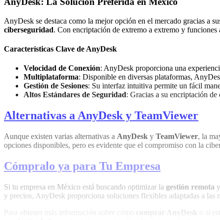
AnyDesk: La Solución Preferida en México
AnyDesk se destaca como la mejor opción en el mercado gracias a sus 
ciberseguridad
. Con encriptación de extremo a extremo y funciones a
Características Clave de AnyDesk
Velocidad de Conexión
: AnyDesk proporciona una experiencia
Multiplataforma
: Disponible en diversas plataformas, AnyDesk 
Gestión de Sesiones
: Su interfaz intuitiva permite un fácil man
Altos Estándares de Seguridad
: Gracias a su encriptación de
Alternativas a AnyDesk y TeamViewer
Aunque existen varias alternativas a
AnyDesk
y
TeamViewer
, la ma
opciones disponibles, pero es evidente que el compromiso con la cibe
Cómpralo ya para Tu Empresa
Si tu empresa en México está buscando optimizar la
gestión remota
y
y precios, AnyDesk proporciona soluciones flexibles adaptadas a las 
Para obtener más información sobre cómo
comprar AnyDesk
o si es