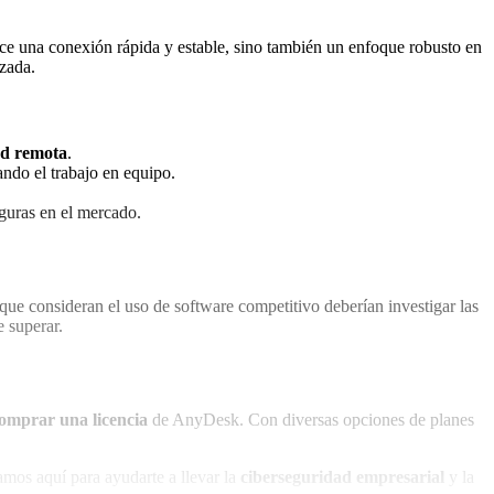
ece una conexión rápida y estable, sino también un enfoque robusto en
izada.
ad remota
.
ando el trabajo en equipo.
eguras en el mercado.
ue consideran el uso de software competitivo deberían investigar las
 superar.
omprar una licencia
de AnyDesk. Con diversas opciones de planes
tamos aquí para ayudarte a llevar la
ciberseguridad empresarial
y la