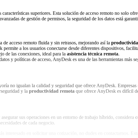
características superiores. Esta solución de acceso remoto no solo ofr
vanzadas de gestión de permisos, la seguridad de los datos está garant
 de acceso remoto fluida y sin retrasos, mejorando así la
productivid
permite a los usuarios conectarse desde diferentes dispositivos, facilit
ejo de las conexiones, ideal para la
asistencia técnica remota
.
 datos y políticas de acceso, AnyDesk es una de las herramientas más s
yoría no igualan la calidad y seguridad que ofrece AnyDesk. Empresas q
rseguridad y la
productividad remota
que ofrece AnyDesk es difícil de
 asegurar sus operaciones en un entorno de trabajo híbrido, considera
c
necesidades de cada negocio.
tás interesado en solicitar una cotización, no dudes en contactarnos. Es